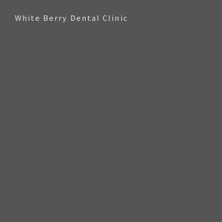
White Berry Dental Clinic
MENU
診療案内
マウスピース矯正
アクアシステムとは
ホワイトニング
ラミネートベニア
歯ぎしり・食いしばり治療
CONCERN
お悩み
出っ歯｜上顎前突
すきっ歯｜空隙歯列
前歯のガタつき