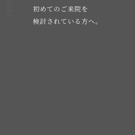
初めてのご来院を
初
検討されている方へ。
診
の
方
へ