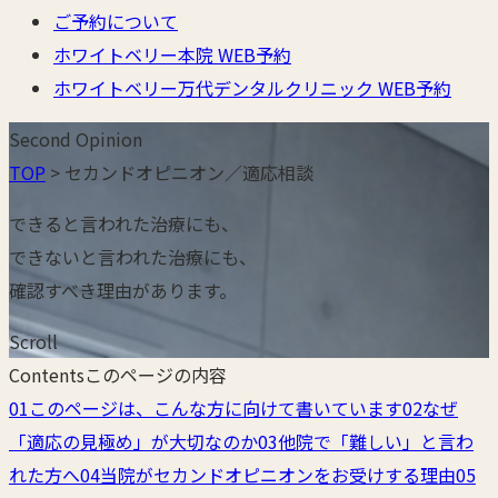
ご予約について
ホワイトベリー本院 WEB予約
ホワイトベリー万代デンタルクリニック WEB予約
Second Opinion
TOP
> セカンドオピニオン／適応相談
できると言われた治療にも、
できないと言われた治療にも、
確認すべき理由があります。
Scroll
Contents
このページの内容
セ
01
このページは、こんな方に向けて書いています
02
なぜ
カ
「適応の見極め」が大切なのか
03
他院で「難しい」と言わ
れた方へ
04
当院がセカンドオピニオンをお受けする理由
05
ン