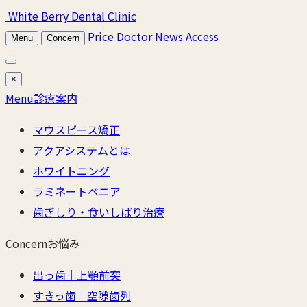
White Berry Dental Clinic
Price
Doctor
News
Access
Menu
Concern
×
Menu
診療案内
マウスピース矯正
アクアシステムとは
ホワイトニング
ラミネートベニア
歯ぎしり・食いしばり治療
Concern
お悩み
出っ歯｜上顎前突
すきっ歯｜空隙歯列