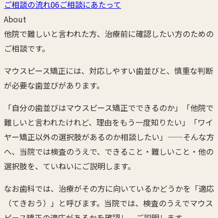
ご相談の流れ
06
ご相談にあたって
ド
About
他院で難しいと言われた方、治療前に確認したい方のための
オ
ご相談です。
ピ
マウスピース矯正には、対応しやすい歯並びと、慎重な判断
ニ
が必要な歯並びがあります。
オ
「自分の歯並びはマウスピース矯正でできるのか」「他院で
ン
難しいと言われたけれど、理由をもう一度知りたい」「ワイ
ヤー矯正以外の選択肢があるのか相談したい」——そんな方
／
へ、当院では検査のうえで、できること・難しいこと・他の
適
選択肢を、ていねいにご説明します。
応
なお歯科では、治療がその方に向いているかどうかを「適応
（てきおう）」と呼びます。当院では、検査のうえでマウス
相
ピース矯正の適応があるかを確認し、ご説明します。