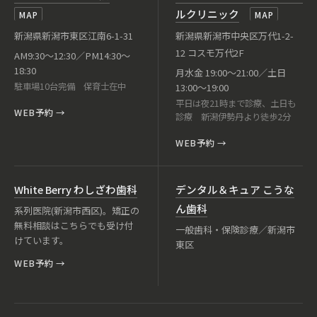
ルクリニック
MAP
MAP
新潟県新潟市東区江南6-1-31
新潟県新潟市中央区万代1-2-
12 コスモ万代2F
AM9:30〜12:30／PM14:30〜
18:30
月水金 19:00〜21:00／土日
駐車場10台完備 保育士在中
13:00〜19:00
平日は夜21時まで診療、土日も
WEB予約
→
診療 新潟伊勢丹より徒歩2分
WEB予約
→
White Berry わしざわ歯科
デンタル＆キュア こうな
ん歯科
系列医院(新潟市西区)。矯正の
無料相談はこちらでも受け付
一般歯科・保険診療／新潟市
けています。
東区
WEB予約
→