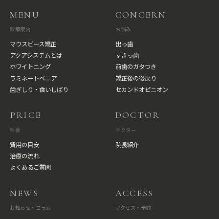
MENU
CONCERN
診療案内
お悩み
マウスピース矯正
出っ歯
アクアシステムとは
すきっ歯
ホワイトニング
前歯のガタつき
ラミネートベニア
矯正後の後戻り
歯ぎしり・食いしばり
セカンドオピニオン
PRICE
DOCTOR
料金
ドクター
費用の目安
院長紹介
治療の流れ
よくあるご質問
NEWS
ACCESS
お知らせ・コラム
アクセス・予約