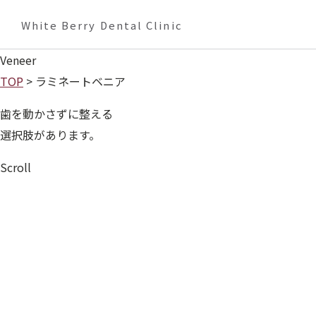
White Berry Dental Clinic
Veneer
TOP
> ラミネートベニア
MENU
歯を動かさずに整える
診療案内
選択肢があります。
マウスピース矯正
Scroll
アクアシステムとは
ラ
ホワイトニング
ミ
ラミネートベニア
01
ラミネートベニアとは
02
矯正とラミネートベニア——どう
ネ
歯ぎしり・食いしばり治療
違うのですか？
03
向いている可能性があるケース
04
ホワイト
ー
CONCERN
ニングとの併用について
05
治療の流れ
06
費用（税込）
07
治療
ト
前に考えていただきたいこと
08
よくあるご質問
お悩み